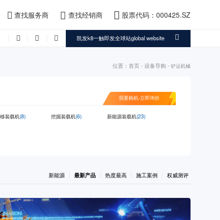

查找服务商
查找经销商
股票代码：000425.SZ



凯发k8一触即发全球站global website



位置：
首页
-
设备导购
-
铲运机械
我要购机-立即询价
移装载机
(8)
挖掘装载机
(6)
新能源装载机
(23)
新能源
最新产品
热度最高
施工案例
权威测评