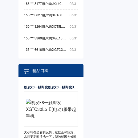
186****3177用户:询JX140HEV应急救援装备最低价
05/31
156****0827用户:询XR460挖掘机械最低价
05/31
135****3264用户:询XCT5L6起重机械最低价
05/31
150****3360用户:询XGE136矿山机械最低价
05/31
133****6616用户:询XGTC30L5起重机械最低价
05/31
精品口碑
凯发k8一触即发凯发k8一触即发XGTC30L5-E(电动)履带起重机
大小钩都是看实况的，这款正和我意，
水箱要定时清洗一下，我的就因为长时