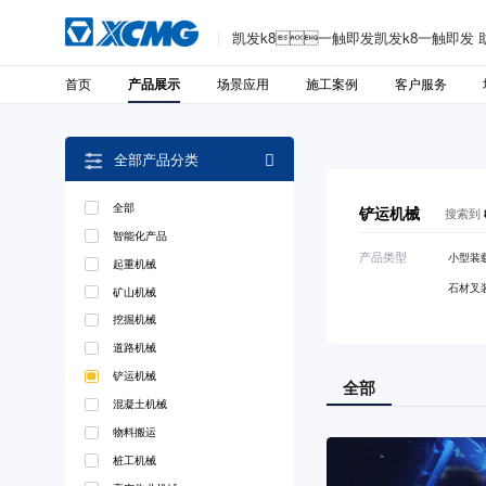
凯发k8一触即发凯发k8一触即发
首页
场景应用
施工案例
客户服务
产品展示
全部产品分类

全部
铲运机械
搜索到
智能化产品
产品类型
小型装
起重机械
石材叉
矿山机械
挖掘机械
道路机械
铲运机械
全部
混凝土机械
物料搬运
桩工机械