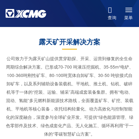

菜单
查询
露天矿开采解决方案
公司致力于为露天矿山提供贯穿勘探、开采、运营到修复的全生命
周期综合解决方案。已形成70-700 吨液压挖掘机、35-55m³电铲、
100-360吨刚性矿车、80-100吨宽体自卸矿车、30-50 吨铰接式自
卸矿车，以及系列辅助设备装载机、平地机、推土机、钻机、破碎
机等于一体的“挖装、运输、辅采”高端成套装备集群。拥有“电动、
混动、氢能”多元燃料新能源技术路线，全面覆盖矿车、矿挖、装载
机、平地机等核心装备，依托结构轻量化、动力高效化与控制智能
化的深度融合，深度参与全球矿业开发。可提供“绿色能源管理、绿
色零部件及技术、绿色成套化产品、无人化施工、循环再利用”于一
体的“零碳智慧矿山方案”。