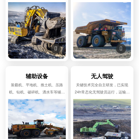
案，适用于全球大型煤炭、金属、
卸车”三大类露天运输装备，与矿挖
建材矿山。
形成了完美组合。


辅助设备
无人驾驶
装载机、平地机、推土机、压路
关键技术完全自主研发，已实现
机、钻机、破碎机、洒水车等辅助
24h常态化无驾驶员运行，运输效
设备，技术先进，产品成熟，为客
率＞86%以上，具备与有人驾驶车
户提供成套化解决方案。
辆混行、混编作业能力。